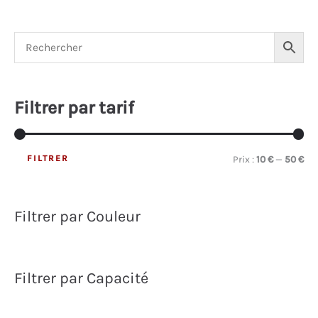
variations.
Les
options
peuvent
être
choisies
Filtrer par tarif
sur
la
FILTRER
P
P
page
Prix :
10 €
—
50 €
du
r
r
produit
i
i
Filtrer par Couleur
x
x
m
m
i
a
Filtrer par Capacité
n
x