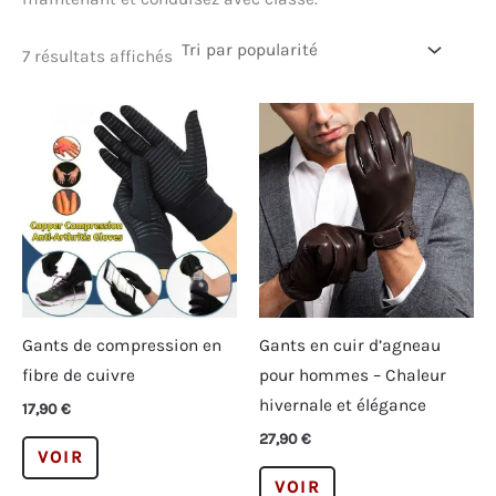
Trié
7 résultats affichés
par
popularité
Gants de compression en
Gants en cuir d’agneau
fibre de cuivre
pour hommes – Chaleur
hivernale et élégance
17,90
€
27,90
€
Ce
VOIR
produit
Ce
VOIR