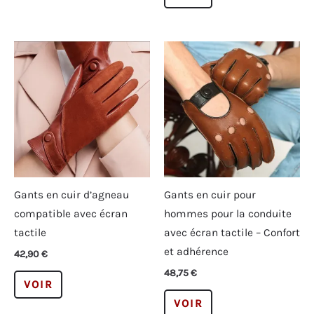
a
produit
plusieurs
a
variations.
plusieurs
Les
variations.
options
Les
peuvent
options
être
peuvent
choisies
être
sur
choisies
la
sur
page
la
Gants en cuir d’agneau
Gants en cuir pour
du
page
compatible avec écran
hommes pour la conduite
produit
du
tactile
avec écran tactile – Confort
produit
et adhérence
42,90
€
48,75
€
Ce
VOIR
produit
Ce
VOIR
a
produit