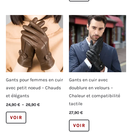
plusieurs
a
variations.
plusieurs
Les
variations.
options
Les
peuvent
options
être
peuvent
choisies
être
sur
choisies
la
sur
page
la
Gants pour femmes en cuir
Gants en cuir avec
du
page
avec petit noeud – Chauds
doublure en velours –
produit
du
et élégants
Chaleur et compatibilité
produit
tactile
Plage
24,90
€
–
26,90
€
de
27,90
€
Ce
prix :
VOIR
24,90 €
produit
Ce
VOIR
à
a
produit
26,90 €