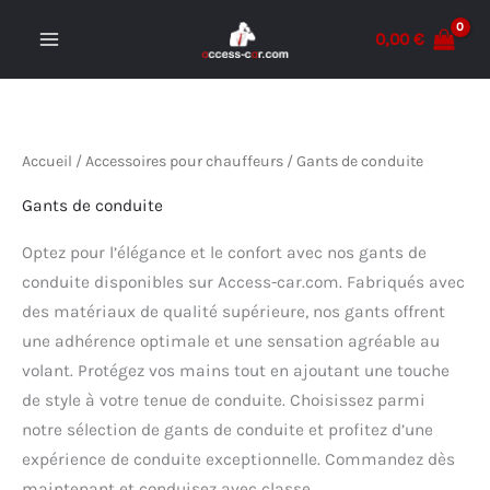
Aller
0,00
€
au
MAIN
contenu
MENU
Accueil
/
Accessoires pour chauffeurs
/ Gants de conduite
Gants de conduite
Optez pour l’élégance et le confort avec nos gants de
conduite disponibles sur Access-car.com. Fabriqués avec
des matériaux de qualité supérieure, nos gants offrent
une adhérence optimale et une sensation agréable au
volant. Protégez vos mains tout en ajoutant une touche
de style à votre tenue de conduite. Choisissez parmi
notre sélection de gants de conduite et profitez d’une
expérience de conduite exceptionnelle. Commandez dès
maintenant et conduisez avec classe.