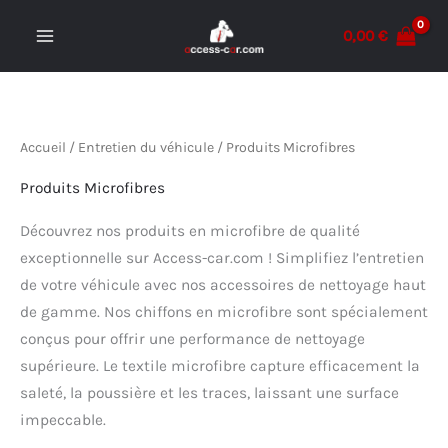
Aller
0,00
€
au
MAIN
contenu
MENU
Accueil
/
Entretien du véhicule
/ Produits Microfibres
Produits Microfibres
Découvrez nos produits en microfibre de qualité
exceptionnelle sur Access-car.com ! Simplifiez l’entretien
de votre véhicule avec nos accessoires de nettoyage haut
de gamme. Nos chiffons en microfibre sont spécialement
conçus pour offrir une performance de nettoyage
supérieure. Le textile microfibre capture efficacement la
saleté, la poussière et les traces, laissant une surface
impeccable.