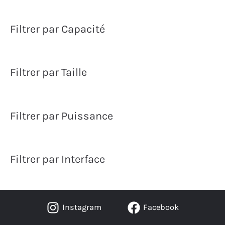
m
m
i
a
Filtrer par Capacité
n
x
Filtrer par Taille
Filtrer par Puissance
Filtrer par Interface
Instagram
Facebook