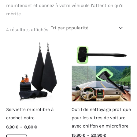
maintenant et donnez à votre véhicule l’attention qu’il
mérite.
Trié
4 résultats affichés
par
popularité
Serviette microfibre à
Outil de nettoyage pratique
crochet noire
pour les vitres de voiture
avec chiffon en microfibre
Plage
6,90
€
–
8,80
€
de
Plage
15,90
€
–
20,90
€
Ce