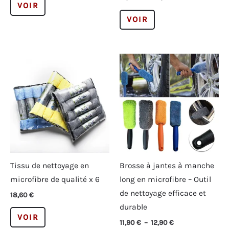
prix :
VOIR
de
6,90 €
produit
Ce
prix :
VOIR
à
15,90 €
a
produit
8,80 €
à
plusieurs
a
20,90 €
variations.
plusieurs
Les
variations.
options
Les
peuvent
options
être
peuvent
choisies
être
sur
choisies
la
sur
page
la
Tissu de nettoyage en
Brosse à jantes à manche
du
page
microfibre de qualité x 6
long en microfibre – Outil
produit
du
de nettoyage efficace et
18,60
€
produit
durable
Ce
VOIR
Plage
11,90
€
–
12,90
€
produit