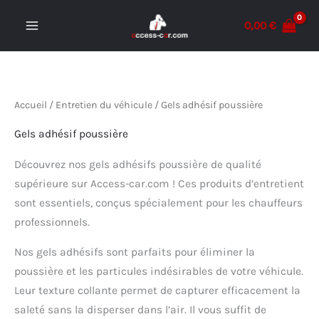
Aller
0,00
€
au
MAIN
contenu
MENU
Accueil
/
Entretien du véhicule
/ Gels adhésif poussière
Gels adhésif poussière
Découvrez nos gels adhésifs poussière de qualité
supérieure sur Access-car.com ! Ces produits d’entretient
sont essentiels, conçus spécialement pour les chauffeurs
professionnels.
Nos gels adhésifs sont parfaits pour éliminer la
poussière et les particules indésirables de votre véhicule.
Leur texture collante permet de capturer efficacement la
saleté sans la disperser dans l’air. Il vous suffit de