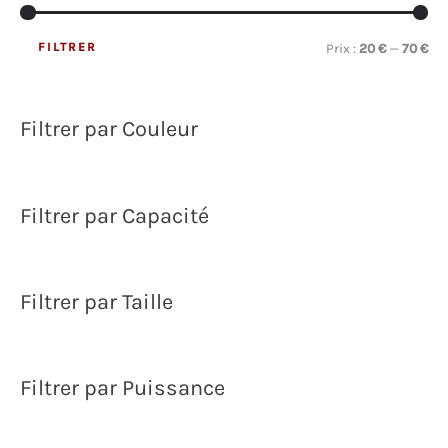
page
la
FILTRER
P
P
du
page
Prix :
20 €
—
70 €
produit
du
r
r
produit
i
i
Filtrer par Couleur
x
x
m
m
i
a
Filtrer par Capacité
n
x
Filtrer par Taille
Filtrer par Puissance