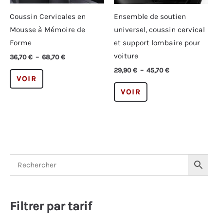
Coussin Cervicales en
Ensemble de soutien
Mousse à Mémoire de
universel, coussin cervical
Forme
et support lombaire pour
voiture
Plage
36,70
€
–
68,70
€
de
Plage
29,90
€
–
45,70
€
Ce
prix :
VOIR
de
36,70 €
produit
Ce
prix :
VOIR
à
29,90 €
a
produit
68,70 €
à
plusieurs
a
45,70 €
variations.
plusieurs
Les
variations.
options
Les
peuvent
options
être
peuvent
choisies
être
sur
choisies
Filtrer par tarif
la
sur