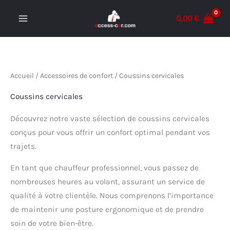
Aller
0,00
€
au
MAIN
contenu
MENU
Accueil
/
Accessoires de confort
/ Coussins cervicales
Coussins cervicales
Découvrez notre vaste sélection de coussins cervicales
conçus pour vous offrir un confort optimal pendant vos
trajets.
En tant que chauffeur professionnel, vous passez de
nombreuses heures au volant, assurant un service de
qualité à votre clientèle. Nous comprenons l’importance
de maintenir une posture ergonomique et de prendre
soin de votre bien-être.