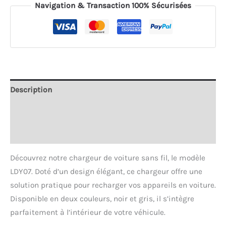
Chargeur
Navigation & Transaction 100% Sécurisées
de
voiture
induction
-
Rechargez
en
Description
toute
Informations complémentaires
simplicité
Avis (0)
Découvrez notre chargeur de voiture sans fil, le modèle
LDY07. Doté d’un design élégant, ce chargeur offre une
solution pratique pour recharger vos appareils en voiture.
Disponible en deux couleurs, noir et gris, il s’intègre
parfaitement à l’intérieur de votre véhicule.