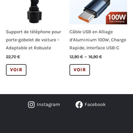
la
être
page
choisies
du
sur
produit
la
Support de téléphone pour
Câble USB en Alliage
page
porte-gobelet de voiture –
d’Aluminium 100W, Charge
du
Adaptable et Robuste
Rapide, Interface USB-C
produit
Plage
22,70
€
12,90
€
–
16,90
€
de
Ce
Ce
prix :
VOIR
VOIR
12,90 €
produit
produit
à
a
a
16,90 €
plusieurs
plusieurs
variations.
variations.
Instagram
Facebook
Les
Les
options
options
peuvent
peuvent
être
être