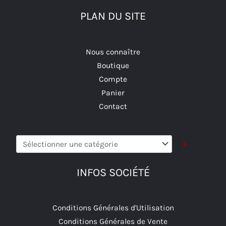
choisies
choisies
PLAN DU SITE
sur
sur
la
la
page
page
Nous connaître
du
du
Boutique
produit
produit
Compte
Panier
Contact
Sélectionner
une
catégorie
INFOS SOCIÉTÉ
Conditions Générales d'Utilisation
Conditions Générales de Vente