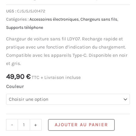
UGS :
CJSJSJSJ01472
Catégories :
Accessoires électroniques
,
Chargeurs sans fils
,
Supports téléphone
Chargeur de voiture sans fil LDY07. Recharge rapide et
pratique avec une fonction d’indication du chargement.
Compatible avec les appareils Type-C. Disponible en noir
et gris.
49,90
€
TTC + Livraison incluse
Couleur
quantité
Alternativ
-
+
AJOUTER AU PANIER
de