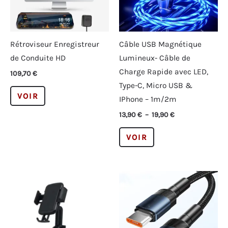
Rétroviseur Enregistreur
Câble USB Magnétique
de Conduite HD
Lumineux- Câble de
Charge Rapide avec LED,
109,70
€
Type-C, Micro USB &
Ce
VOIR
IPhone – 1m/2m
produit
Plage
13,90
€
–
19,90
€
a
de
plusieurs
Ce
prix :
VOIR
13,90 €
variations.
produit
à
Les
a
19,90 €
options
plusieurs
peuvent
variations.
être
Les
choisies
options
sur
peuvent