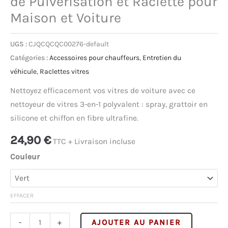
de Pulvérisation et Raclette pour
Maison et Voiture
UGS :
CJQCQCQC00276-default
Catégories :
Accessoires pour chauffeurs
,
Entretien du
véhicule
,
Raclettes vitres
Nettoyez efficacement vos vitres de voiture avec ce
nettoyeur de vitres 3-en-1 polyvalent : spray, grattoir en
silicone et chiffon en fibre ultrafine.
24,90
€
TTC + Livraison incluse
Couleur
EFFACER
quantité
Alternativ
-
+
AJOUTER AU PANIER