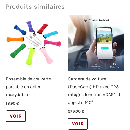
Produits similaires
Ensemble de couverts
Caméra de voiture
portable en acier
(DashCam) HD avec GPS
inoxydable
intégré, fonction ADAS* et
objectif 140°
13,90
€
379,00
€
Ce
VOIR
produit
Ce
VOIR
a
produit