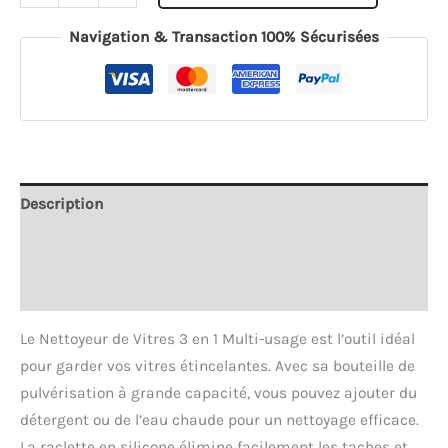
de
Nettoyeur
Navigation & Transaction 100% Sécurisées
de
Vitres
Polyvalent
3en1
Multi-
usage
Description
avec
Informations complémentaires
Bouteille
de
Avis (0)
Pulvérisation
et
Le Nettoyeur de Vitres 3 en 1 Multi-usage est l’outil idéal
Raclette
pour garder vos vitres étincelantes. Avec sa bouteille de
pour
pulvérisation à grande capacité, vous pouvez ajouter du
Maison
détergent ou de l’eau chaude pour un nettoyage efficace.
et
La raclette en silicone élimine facilement les taches et