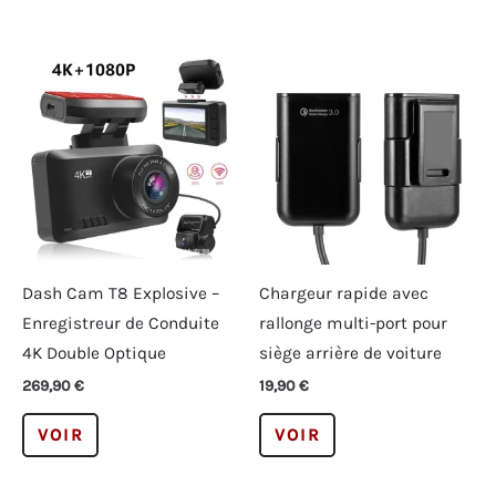
plusieurs
a
variations.
plusieurs
Les
variations.
options
Les
peuvent
options
être
peuvent
choisies
être
sur
choisies
la
sur
page
la
Dash Cam T8 Explosive –
Chargeur rapide avec
du
page
Enregistreur de Conduite
rallonge multi-port pour
produit
du
4K Double Optique
siège arrière de voiture
produit
269,90
€
19,90
€
Ce
Ce
VOIR
VOIR
produit
produit
a
a