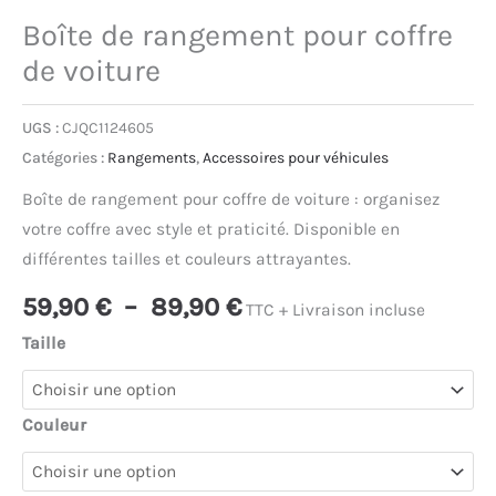
Boîte de rangement pour coffre
de voiture
UGS :
CJQC1124605
Catégories :
Rangements
,
Accessoires pour véhicules
Boîte de rangement pour coffre de voiture : organisez
votre coffre avec style et praticité. Disponible en
différentes tailles et couleurs attrayantes.
Plage
59,90
€
–
89,90
€
TTC + Livraison incluse
de
Taille
prix :
59,90 €
à
Couleur
89,90 €