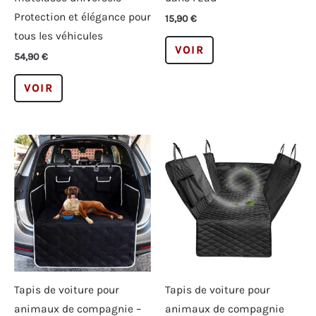
Protection et élégance pour
15,90
€
tous les véhicules
Ce
VOIR
54,90
€
produit
Ce
a
VOIR
produit
plusieurs
a
variations.
plusieurs
Les
variations.
options
Les
peuvent
options
être
peuvent
choisies
être
sur
choisies
la
sur
page
la
du
Tapis de voiture pour
Tapis de voiture pour
page
produit
animaux de compagnie –
animaux de compagnie