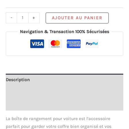
quantité
Alternativ
-
+
AJOUTER AU PANIER
de
Boîte
Navigation & Transaction 100% Sécurisées
de
rangement
pour
coffre
de
voiture
Description
Informations complémentaires
Avis (0)
La boîte de rangement pour voiture est l’accessoire
parfait pour garder votre coffre bien organisé et vos