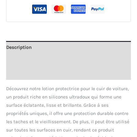
protectrice
pour
le
cuir
des
sièges
Description
de
Informations complémentaires
voiture
:
Avis (0)
Brillance
longue
Découvrez notre lotion protectrice pour le cuir de voiture,
durée
un produit riche en silicones ultradoux qui forme une
surface éclatante, lisse et brillante. Grâce à ses
propriétés uniques, il offre une protection durable contre
les taches et le vieillissement. De plus, il peut être utilisé
sur toutes les surfaces en cuir, rendant ce produit