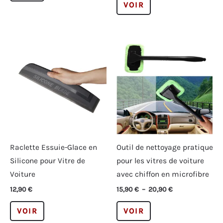
VOIR
a
produit
plusieurs
a
variations.
plusieurs
Les
variations.
options
Les
peuvent
options
être
peuvent
choisies
être
sur
choisies
la
sur
page
la
Raclette Essuie-Glace en
Outil de nettoyage pratique
du
page
Silicone pour Vitre de
pour les vitres de voiture
produit
du
Voiture
avec chiffon en microfibre
produit
Plage
12,90
€
15,90
€
–
20,90
€
de
Ce
Ce
prix :
VOIR
VOIR
15,90 €
produit
produit