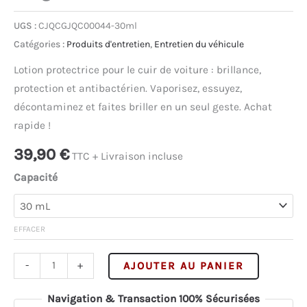
UGS :
CJQCGJQC00044-30ml
Catégories :
Produits d'entretien
,
Entretien du véhicule
Lotion protectrice pour le cuir de voiture : brillance,
protection et antibactérien. Vaporisez, essuyez,
décontaminez et faites briller en un seul geste. Achat
rapide !
39,90
€
TTC + Livraison incluse
Capacité
EFFACER
quantité
Alternativ
-
+
AJOUTER AU PANIER
de
Lotion
Navigation & Transaction 100% Sécurisées